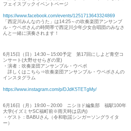
フェイスブックイベントページ
https://www.facebook.com/events/1251713643324869
「西淀川みんなのうた」は14:25～の吹奏楽団アンサンブ
ル・ウペポさんの時間帯で西淀川少年少女合唱団のみなさ
んと一緒に演奏されます！
6月15日（日）14:30～15:00予定 第17回にしよど青空コ
ンサート(大野せせらぎの里)
・演者：吹奏楽団アンサンブル・ウペポ
詳しくはこちら⇒吹奏楽団アンサンブル・ウペポさんの
インスタグラム
https://www.instagram.com/p/DJdK5TETgMy/
6月16日（月）19:00～20:00 ニシヨド編集部 福駅100年
大学(イズミヤSC福町前※雨天時は店内)
・ゲスト：BABUさん（令和歌謡シンガーソングライタ
ー）