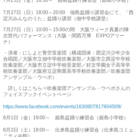
7月25日（金）18:30～ 姫島盆踊り練習会（姫島小学校）
7月27日（日）18:00～20:00 佃島盆踊り講習会にて、「西
淀川みんなのうた」盆踊り講習（佃中学校講堂）
7月27日（日）10:00～15:00の間 大阪ウィーク真夏の陣
次世代パフォーマンス（大阪・関西万博 EXPOアリー
ナ）
・演者：にしよど青空音楽団（構成団体：西淀川少年少女
合唱団／大阪市立佃中学校吹奏楽部／大阪市立西淀中学校
吹奏楽部／大阪市立淀中学校音楽部／好文学園女子高等学
校吹奏楽部／大阪府立淀商業高等学校吹奏楽部／吹奏楽団
アンサンブル・ウペポ）
詳しくはこちら⇒吹奏楽団アンサンブル・ウペポさんの
フェイスブックイベントページ
https://www.facebook.com/events/1630807817604509/
8月1日（金）19:00～ 姫島盆踊り練習会（姫島小学校）
8月2日（土）18:00～ 出来島盆踊り練習会（出来島コミュ
ニティ会館）