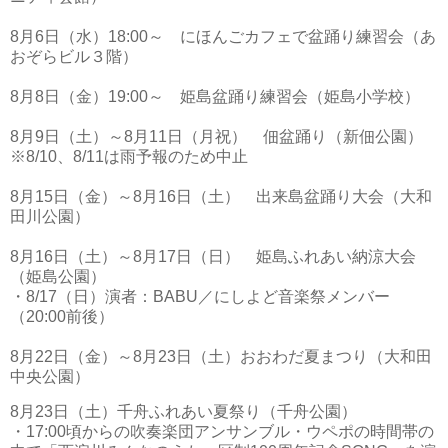
8月6日（水）18:00～ にほんごカフェで盆踊り練習会（あ
おぞらビル３階）
8月8日（金）19:00～ 姫島盆踊り練習会（姫島小学校）
8月9日（土）～8月11日（月祝） 佃盆踊り（新佃公園）
※8/10、8/11は雨予報のため中止
8月15日（金）～8月16日（土） 出来島盆踊り大会（大和
田川公園）
8月16日（土）～8月17日（日） 姫島ふれあい納涼大会
（姫島公園）
・8/17（日）演者：BABU／にしよど音楽祭メンバー
（20:00前後）
8月22日（金）～8月23日（土）おおわだ夏まつり（大和田
中央公園）
8月23日（土）千舟ふれあい夏祭り（千舟公園）
・17:00頃からの吹奏楽団アンサンブル・ウペポの時間帯の