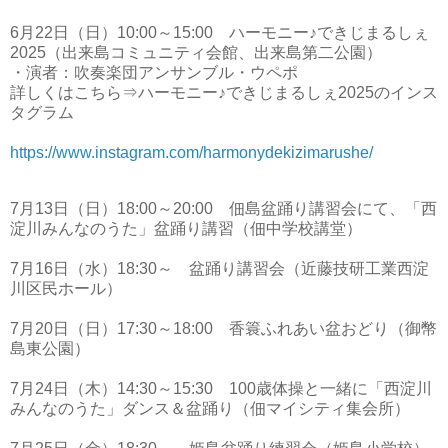
6月22日（日）10:00～15:00 ハーモニー♪できじまるしぇ
2025（出来島コミュニティ会館、出来島第二公園）
・演者：吹奏楽団アンサンブル・ウペポ
詳しくはこちら⇒ハーモニー♪できじまるしぇ2025のインス
タグラム
https://www.instagram.com/harmonydekizimarushe/
7月13日（日）18:00～20:00 佃島盆踊り講習会にて、「西
淀川みんなのうた」盆踊り講習（佃中学校講堂）
7月16日（水）18:30～ 盆踊り講習会（近藤技研工業西淀
川区民ホール）
7月20日（日）17:30～18:00 香簑ふれあい盆おどり（御幣
島東公園）
7月24日（木）14:30～15:30 100歳体操と一緒に「西淀川
みんなのうた」ダンス＆盆踊り（佃マイシティ集会所）